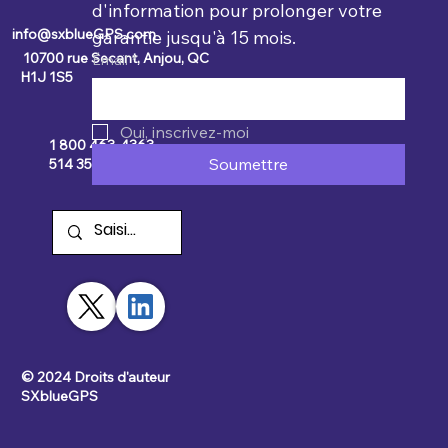
d'information pour prolonger votre 
info@sxblueGPS.com
garantie jusqu'à 15 mois.
10700 rue Secant, Anjou, QC
Émail
*
H1J 1S5
Oui, inscrivez-moi
1 800 463-4363.
Soumettre
514 354-2511
© 2024 Droits d'auteur
SXblueGPS