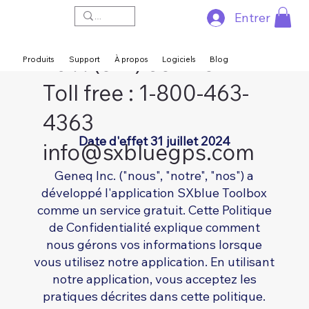
Entrer
Tel. : (514) 354-2511
Produits
Support
À propos
Logiciels
Blog
Politique de Confidentialité de SXblue
Toolbox
Toll free : 1-800-463-
4363
Date d'effet 31 juillet 2024
info@sxbluegps.com
Geneq Inc. ("nous", "notre", "nos") a
développé l'application SXblue Toolbox
comme un service gratuit. Cette Politique
de Confidentialité explique comment
nous gérons vos informations lorsque
vous utilisez notre application. En utilisant
notre application, vous acceptez les
pratiques décrites dans cette politique.