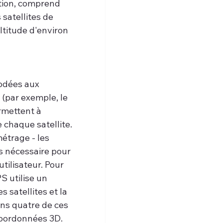
tion, comprend 
 satellites de 
ltitude d'environ 
odées aux 
(par exemple, le 
rmettent à 
 chaque satellite. 
trage - les 
s nécessaire pour 
tilisateur. Pour 
S utilise un 
satellites et la 
ns quatre de ces 
oordonnées 3D. 