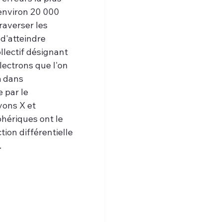
environ 20 000 
raverser les 
d'atteindre 
llectif désignant 
lectrons que l'on 
m dans 
 par le 
ons X et 
phériques ont le 
ion différentielle 
.