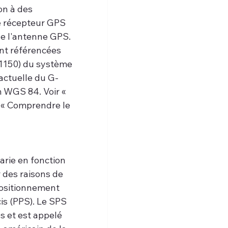
on à des 
Le récepteur GPS 
de l'antenne GPS. 
ont référencées 
-1150) du système 
actuelle du G-
 WGS 84. Voir « 
 « Comprendre le 
arie en fonction 
 des raisons de 
 positionnement 
is (PPS). Le SPS 
s et est appelé 