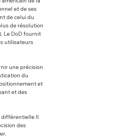
 américain de la 
nnel et de ses 
nt de celui du 
lus de résolution 
. Le DoD fournit 
 utilisateurs 
ir une précision 
stication du 
ositionnement et 
sant et des 
ifférentielle Il 
écision des 
er.