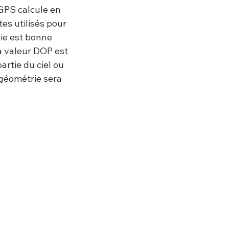
GPS calcule en 
s utilisés pour 
rie est bonne 
la valeur DOP est 
artie du ciel ou 
géométrie sera 