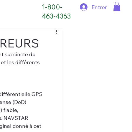
1-800-
Entrer
463-4363
RREURS
t succincte du 
t les différents 
différentielle GPS 
fense (DoD) 
fiable, 
ps. NAVSTAR 
ginal donné à cet 