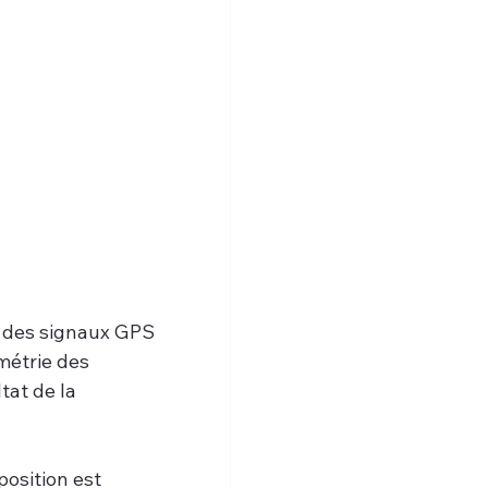
n des signaux GPS 
métrie des 
tat de la 
position est 