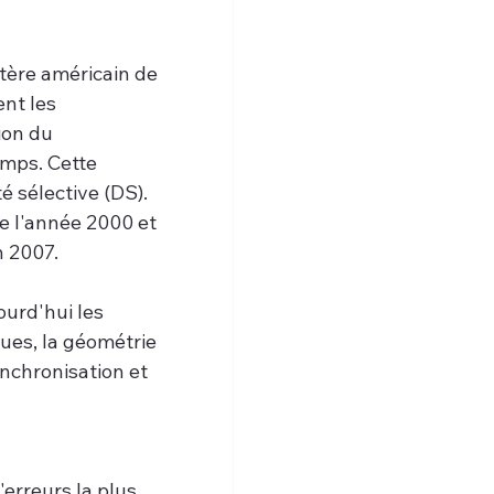
tère américain de 
nt les 
ion du 
mps. Cette 
é sélective (DS). 
de l'année 2000 et 
n 2007.
urd'hui les 
es, la géométrie 
ynchronisation et 
erreurs la plus 